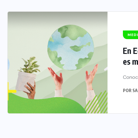
MED
En E
es 
Conoce
POR
SA